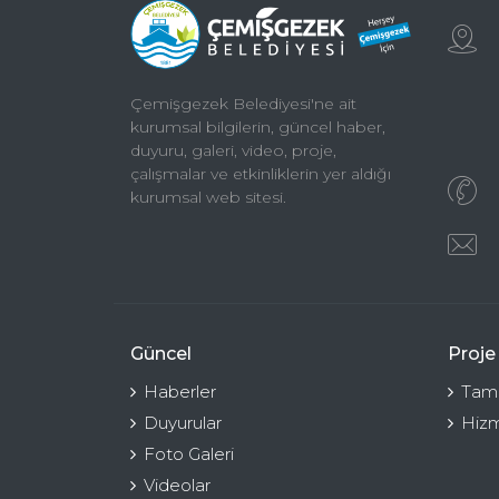
Çemişgezek Belediyesi'ne ait
kurumsal bilgilerin, güncel haber,
duyuru, galeri, video, proje,
çalışmalar ve etkinliklerin yer aldığı
kurumsal web sitesi.
Güncel
Proje
Haberler
Tama
Duyurular
Hizm
Foto Galeri
Videolar