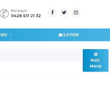
Bizi Arayın:
0428 611 21 32
EMIZ
İLETIŞIM
Hızlı
Menü