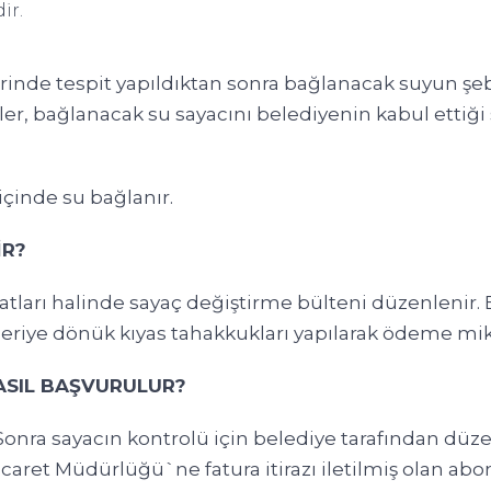
ir.
inde tespit yapıldıktan sonra bağlanacak suyun şeb
eler, bağlanacak su sayacını belediyenin kabul ettiğ
çinde su bağlanır.
İR?
tları halinde sayaç değiştirme bülteni düzenlenir. B
eriye dönük kıyas tahakkukları yapılarak ödeme mikta
ASIL BAŞVURULUR?
 Sonra sayacın kontrolü için belediye tarafından düz
caret Müdürlüğü`ne fatura itirazı iletilmiş olan a