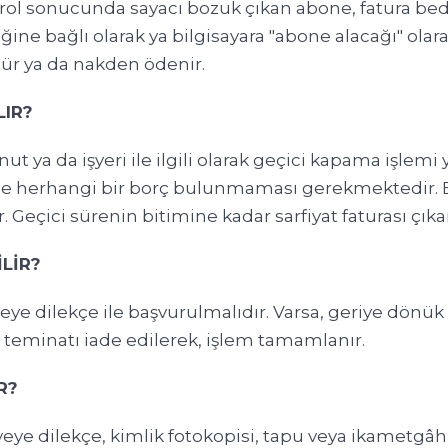
ol sonucunda sayacı bozuk çıkan abone, fatura bedel
e bağlı olarak ya bilgisayara "abone alacağı" olar
ür ya da nakden ödenir.
LIR?
ut ya da işyeri ile ilgili olarak geçici kapama işlemi y
de herhangi bir borç bulunmaması gerekmektedir. 
eçici sürenin bitimine kadar sarfiyat faturası çıka
İLİR?
yeye dilekçe ile başvurulmalıdır. Varsa, geriye dönü
teminatı iade edilerek, işlem tamamlanır.
R?
ye dilekçe, kimlik fotokopisi, tapu veya ikametgâh b