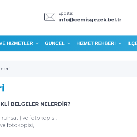
Eposta:
info@cemisgezek.bel.tr
VE HIZMETLER
GÜNCEL
HIZMET REHBERI
İLÇ
mleri
i
EKLİ BELGELER NELERDİR?
ruhsatı) ve fotokopisi,
ve fotokopisi,