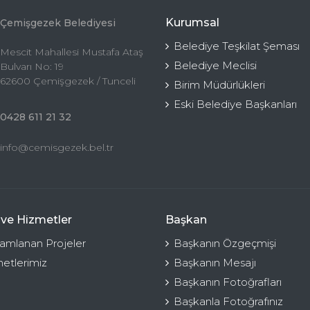
Kurumsal
Çemişgezek Belediyesi
Belediye Teşkilat Şeması
Mescit Mahallesi Mustafa Ataş
Belediye Meclisi
Bulvarı No: 19
62600 Çemişgezek / Tunceli
Birim Müdürlükleri
Eski Belediye Başkanları
0428 611 21 32
info@cemisgezek.bel.tr
 ve Hizmetler
Başkan
mlanan Projeler
Başkanın Özgeçmişi
etlerimiz
Başkanın Mesajı
Başkanın Fotoğrafları
Başkanla Fotoğrafınız