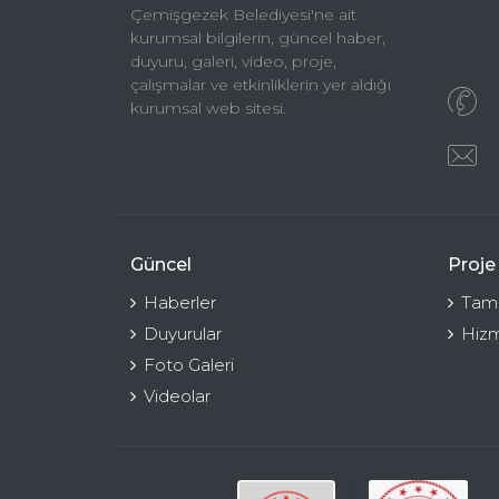
Çemişgezek Belediyesi'ne ait
kurumsal bilgilerin, güncel haber,
duyuru, galeri, video, proje,
çalışmalar ve etkinliklerin yer aldığı
kurumsal web sitesi.
Güncel
Proje
Haberler
Tama
Duyurular
Hizm
Foto Galeri
Videolar