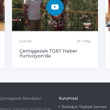
Güncel
27 / May
Çemişgezek TGRT Haber
Yurtvizyon'da
Kurumsal
Çemişgezek Belediyesi
Belediye Teşkilat Şeması
Mescit Mahallesi Mustafa Ataş