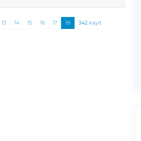
13
14
15
16
17
18
342
kayıt