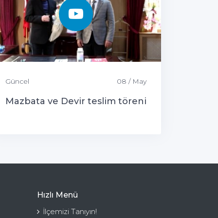
Güncel
08 / May
Mazbata ve Devir teslim töreni
Hızlı Menü
İlçemizi Tanıyın!