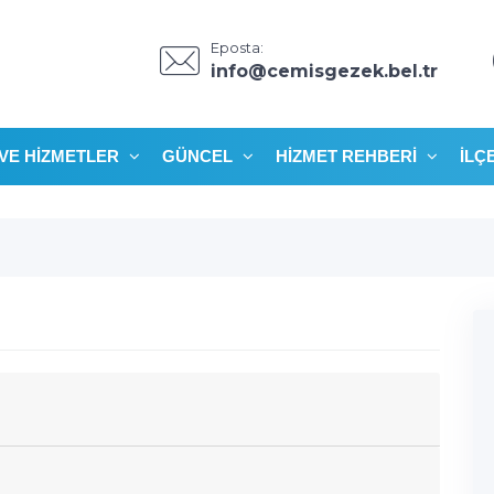
Eposta:
info@cemisgezek.bel.tr
VE HIZMETLER
GÜNCEL
HIZMET REHBERI
İLÇ