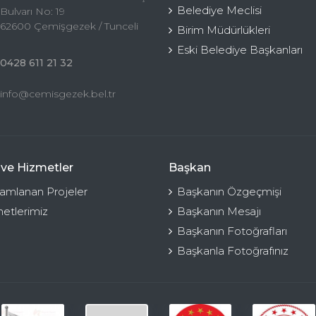
Belediye Meclisi
Bulvarı No: 19
62600 Çemişgezek / Tunceli
Birim Müdürlükleri
Eski Belediye Başkanları
0428 611 21 32
info@cemisgezek.bel.tr
 ve Hizmetler
Başkan
mlanan Projeler
Başkanın Özgeçmişi
etlerimiz
Başkanın Mesajı
Başkanın Fotoğrafları
Başkanla Fotoğrafınız