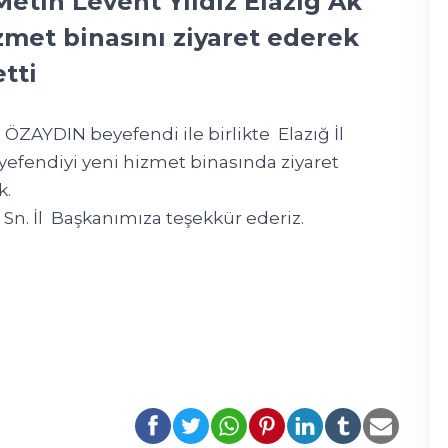
etin Levent Yıldız Elazığ Ak
izmet binasını ziyaret ederek
etti
 ÖZAYDIN beyefendi ile birlikte Elazığ İl
yefendiyi yeni hizmet binasında ziyaret
k.
n Sn. İl Başkanımıza teşekkür ederiz.