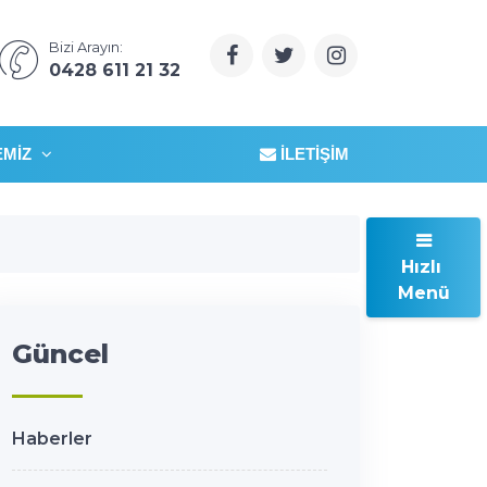
Bizi Arayın:
0428 611 21 32
EMIZ
İLETIŞIM
Hızlı
Menü
Güncel
Haberler