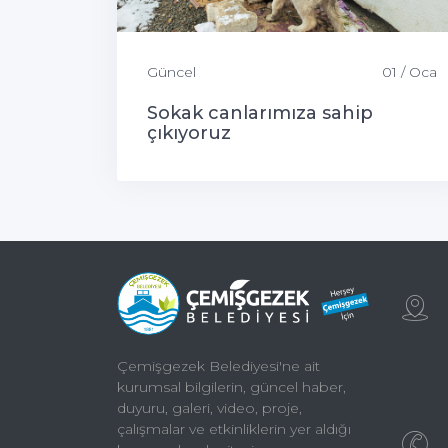
Güncel
01 / Oca
Sokak canlarımıza sahip
çıkıyoruz
Çemişgezek Belediyesi'ne ait
kurumsal bilgilerin, güncel haber,
duyuru, galeri, video, proje,
çalışmalar ve etkinliklerin yer aldığı