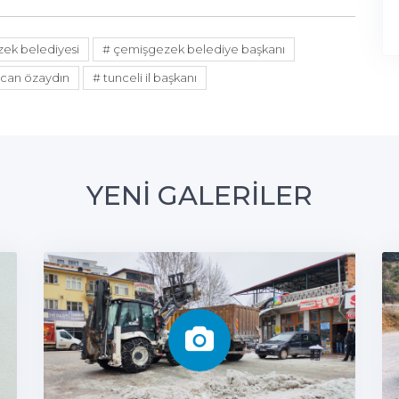
ek belediyesi
# çemişgezek belediye başkanı
rcan özaydın
# tunceli il başkanı
YENİ GALERİLER