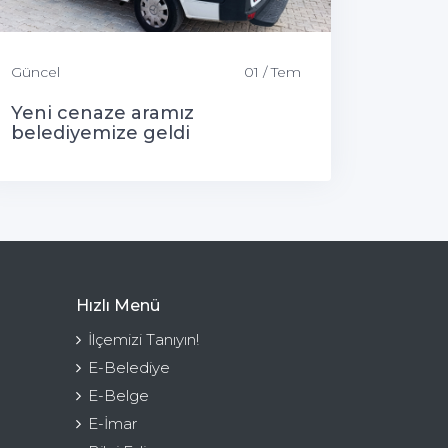
Güncel
01 / Tem
Yeni cenaze aramız
belediyemize geldi
Hızlı Menü
İlçemizi Tanıyın!
E-Belediye
E-Belge
E-İmar