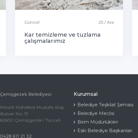
Güncel
25 / Ara
Kar temizleme ve tuzlama
çalışmalarımız
Kurumsal
Çemişgezek Belediyesi
Belediye Teşkilat Şeması
Mescit Mahallesi Mustafa Ataş
Belediye Meclisi
Bulvarı No: 19
62600 Çemişgezek / Tunceli
Birim Müdürlükleri
Eski Belediye Başkanları
0428 611 21 32