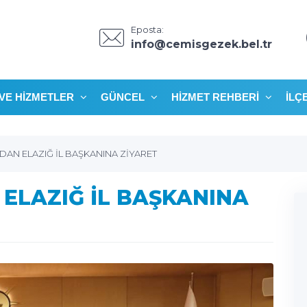
Eposta:
info@cemisgezek.bel.tr
VE HIZMETLER
GÜNCEL
HIZMET REHBERI
İLÇ
DAN ELAZIĞ İL BAŞKANINA ZİYARET
 ELAZIĞ İL BAŞKANINA