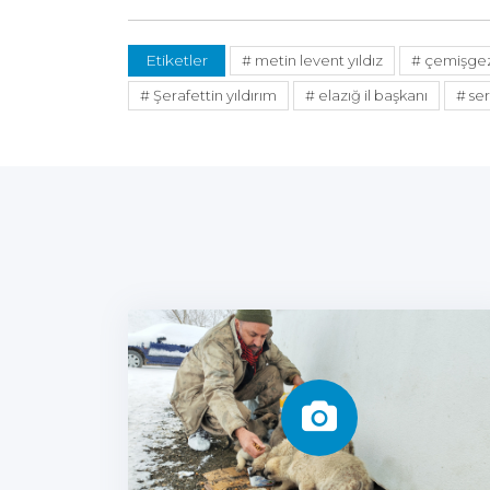
Etiketler
# metin levent yıldız
# çemişgez
# Şerafettin yıldırım
# elazığ il başkanı
# se