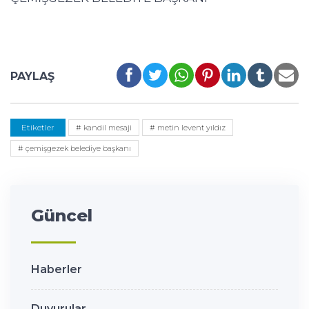
PAYLAŞ
Etiketler
# kandil mesaji
# metin levent yıldız
# çemişgezek belediye başkanı
Güncel
Haberler
Duyurular