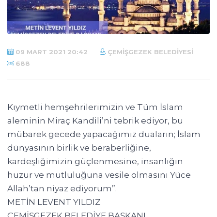
09 MART 2021 20:42
ÇEMIŞGEZEK BELEDIYESI
688
Kıymetli hemşehrilerimizin ve Tüm İslam
aleminin Miraç Kandili’ni tebrik ediyor, bu
mübarek gecede yapacağımız duaların; İslam
dünyasının birlik ve beraberliğine,
kardeşliğimizin güçlenmesine, insanlığın
huzur ve mutluluğuna vesile olmasını Yüce
Allah’tan niyaz ediyorum”.
METİN LEVENT YILDIZ
ÇEMİŞGEZEK BELEDİYE BAŞKANI