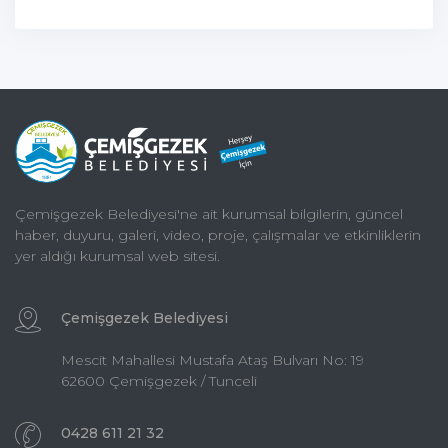
Çemişgezek Belediyesi'ne ait kurumsal bilgilerin, güncel
haber, duyuru, galeri, video, proje, çalışmalar ve etkinliklerin
yer aldığı kurumsal web sitesi.
Çemişgezek Belediyesi
Mescit Mahallesi Mustafa Ataş Bulvarı No: 19
62600 Çemişgezek / Tunceli
0428 611 21 32