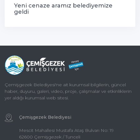
Yeni cenaze aramız belediyemize
geldi
Çemişgezek Belediyesi'ne ait kurumsal bilgilerin, güncel
haber, duyuru, galeri, video, proje, çalışmalar ve etkinliklerin
yer aldığı kurumsal web sitesi.
Çemişgezek Belediyesi
Mescit Mahallesi Mustafa Ataş Bulvarı No: 19
62600 Çemişgezek / Tunceli