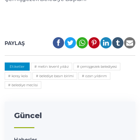
PAYLAŞ
Etiketler
# metin levent yıldız
# çemişgezek belediyesi
# koray kola
# belediye basın birimi
# ozan yıldırım
# belediye meclisi
Güncel
Haberler