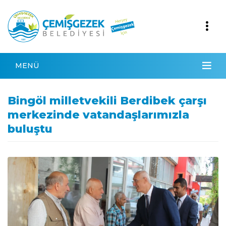
MENÜ
Bingöl milletvekili Berdibek çarşı
merkezinde vatandaşlarımızla
buluştu