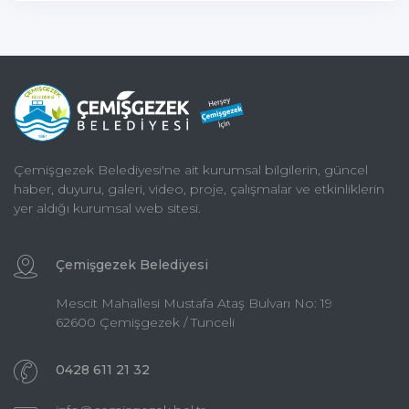
Çemişgezek Belediyesi'ne ait kurumsal bilgilerin, güncel
haber, duyuru, galeri, video, proje, çalışmalar ve etkinliklerin
yer aldığı kurumsal web sitesi.
Çemişgezek Belediyesi
Mescit Mahallesi Mustafa Ataş Bulvarı No: 19
62600 Çemişgezek / Tunceli
0428 611 21 32