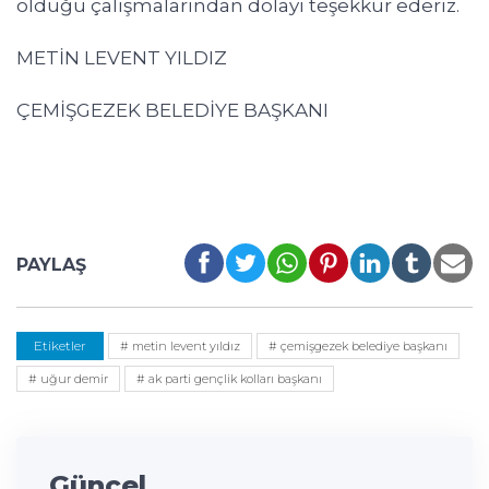
olduğu çalışmalarından dolayı teşekkür ederiz.
METİN LEVENT YILDIZ
ÇEMİŞGEZEK BELEDİYE BAŞKANI
PAYLAŞ
Etiketler
# metin levent yıldız
# çemişgezek belediye başkanı
# uğur demir
# ak parti gençlik kolları başkanı
Güncel