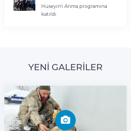
Hüseyin'i Anma programına
katıldı
YENİ GALERİLER