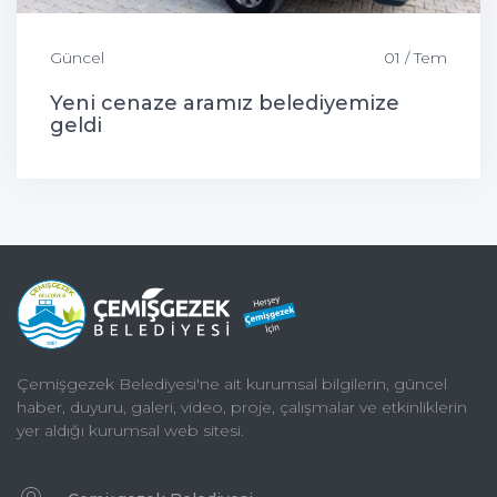
Güncel
01 / Tem
Yeni cenaze aramız belediyemize
geldi
Çemişgezek Belediyesi'ne ait kurumsal bilgilerin, güncel
haber, duyuru, galeri, video, proje, çalışmalar ve etkinliklerin
yer aldığı kurumsal web sitesi.