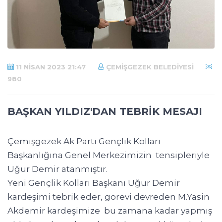
11 NISAN 2023 21:47
ÇEMIŞGEZEK BELEDIYESI
980
BAŞKAN YILDIZ'DAN TEBRİK MESAJI
Çemişgezek Ak Parti Gençlik Kolları
Başkanlığına Genel Merkezimizin tensipleriyle
Uğur Demir atanmıştır.
Yeni Gençlik Kolları Başkanı Uğur Demir
kardeşimi tebrik eder, görevi devreden M.Yasin
Akdemir kardeşimize bu zamana kadar yapmış