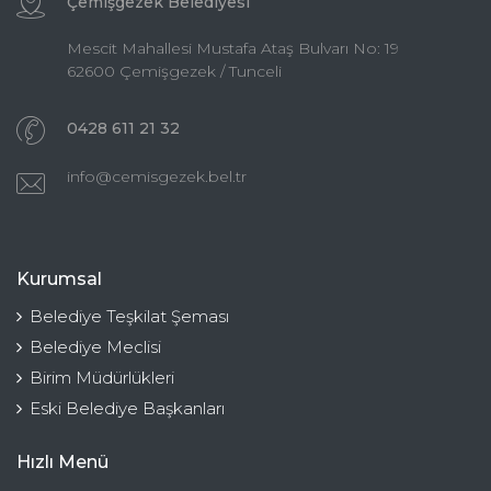
Çemişgezek Belediyesi
Mescit Mahallesi Mustafa Ataş Bulvarı No: 19
62600 Çemişgezek / Tunceli
0428 611 21 32
info@cemisgezek.bel.tr
Kurumsal
Belediye Teşkilat Şeması
Belediye Meclisi
Birim Müdürlükleri
Eski Belediye Başkanları
Hızlı Menü