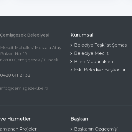
Kurumsal
Çemişgezek Belediyesi
Belediye Teşkilat Şeması
Mescit Mahallesi Mustafa Ataş
Belediye Meclisi
Bulvarı No: 19
62600 Çemişgezek / Tunceli
Birim Müdürlükleri
Eski Belediye Başkanları
0428 611 21 32
info@cemisgezek.bel.tr
 ve Hizmetler
Başkan
mlanan Projeler
Başkanın Özgeçmişi