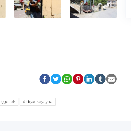
işgezek
# dışbukeyayna