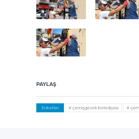
PAYLAŞ
Etiketler
# çemişgezek belediyesi
# çem