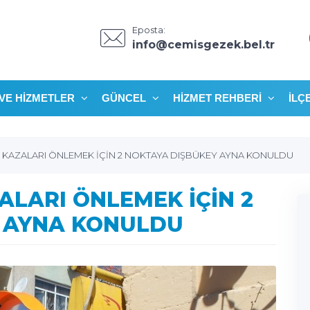
Eposta:
info@cemisgezek.bel.tr
VE HIZMETLER
GÜNCEL
HIZMET REHBERI
İLÇ
 KAZALARI ÖNLEMEK İÇİN 2 NOKTAYA DIŞBÜKEY AYNA KONULDU
ALARI ÖNLEMEK İÇİN 2
 AYNA KONULDU