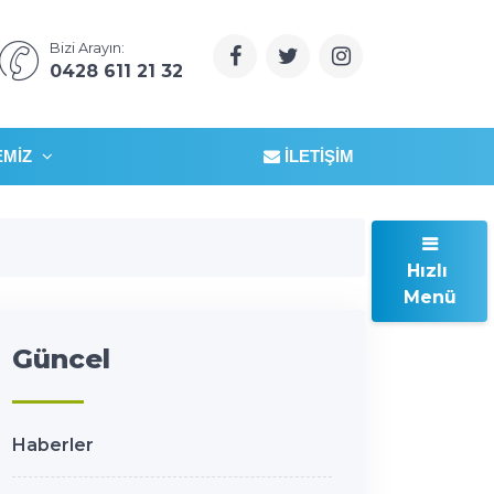
Bizi Arayın:
0428 611 21 32
EMIZ
İLETIŞIM
Hızlı
Menü
Güncel
Haberler