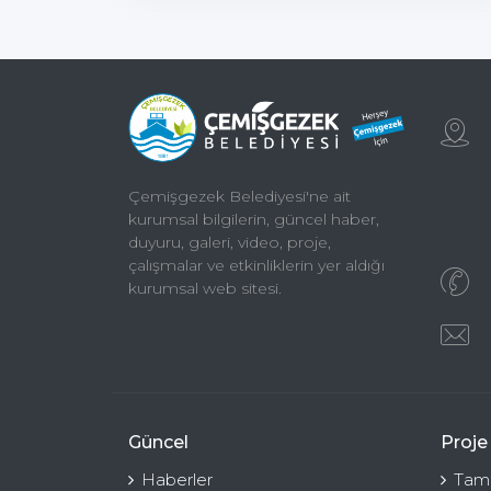
Çemişgezek Belediyesi'ne ait
kurumsal bilgilerin, güncel haber,
duyuru, galeri, video, proje,
çalışmalar ve etkinliklerin yer aldığı
kurumsal web sitesi.
Güncel
Proje
Haberler
Tama