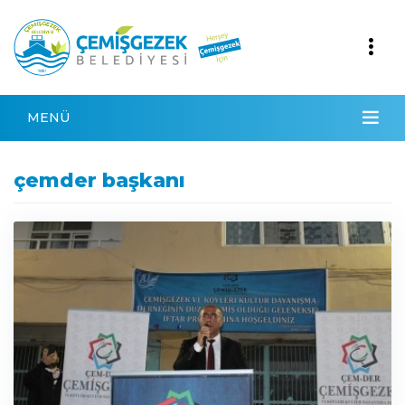
MENÜ
çemder başkanı