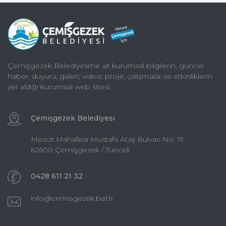
Çemişgezek Belediyesi'ne ait kurumsal bilgilerin, güncel
haber, duyuru, galeri, video, proje, çalışmalar ve etkinliklerin
yer aldığı kurumsal web sitesi.
Çemişgezek Belediyesi
Mescit Mahallesi Mustafa Ataş Bulvarı No: 19
62600 Çemişgezek / Tunceli
0428 611 21 32
info@cemisgezek.bel.tr