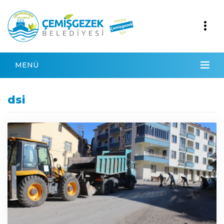
MENÜ
dsi