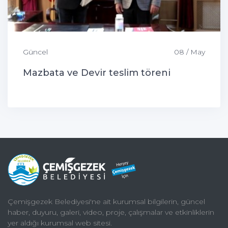
Güncel
08 / May
Mazbata ve Devir teslim töreni
Çemişgezek Belediyesi'ne ait kurumsal bilgilerin, güncel
haber, duyuru, galeri, video, proje, çalışmalar ve etkinliklerin
yer aldığı kurumsal web sitesi.