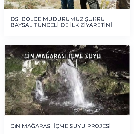
DSİ BÖLGE MÜDÜRÜMÜZ ŞÜKRÜ
BAYSAL TUNCELİ DE İLK ZİYARETİNİ
ÇEMİŞGEZEK'E YAPTI
CiN MAĞARASI İÇME SUYU PROJESİ