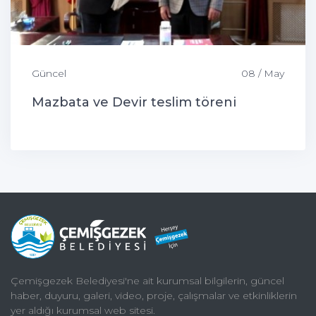
Güncel
08 / May
Mazbata ve Devir teslim töreni
Çemişgezek Belediyesi'ne ait kurumsal bilgilerin, güncel
haber, duyuru, galeri, video, proje, çalışmalar ve etkinliklerin
yer aldığı kurumsal web sitesi.