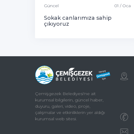
Güncel
01 / Oca
Sokak canlarımıza sahip
çıkıyoruz
Çemişgezek Belediyesi'ne ait
kurumsal bilgilerin, güncel haber,
duyuru, galeri, video, proje,
çalışmalar ve etkinliklerin yer aldığı
kurumsal web sitesi.