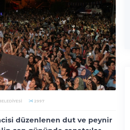
ELEDIYESI
2997
ncisi düzenlenen dut ve peynir