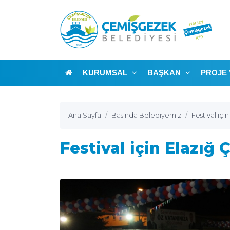
KURUMSAL
BAŞKAN
PROJE 
Ana Sayfa
Basında Belediyemiz
Festival içi
Festival için Elazığ