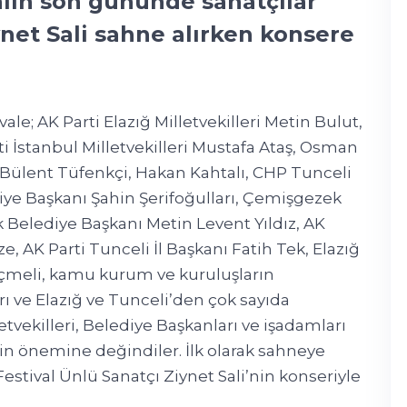
valin son gününde sanatçılar
net Sali sahne alırken konsere
ale; AK Parti Elazığ Milletvekilleri Metin Bulut,
ti İstanbul Milletvekilleri Mustafa Ataş, Osman
ri Bülent Tüfenkçi, Hakan Kahtalı, CHP Tunceli
ediye Başkanı Şahin Şerifoğulları, Çemişgezek
elediye Başkanı Metin Levent Yıldız, AK
, AK Parti Tunceli İl Başkanı Fatih Tek, Elazığ
çmeli, kamu kurum ve kuruluşların
rı ve Elazığ ve Tunceli’den çok sayıda
etvekilleri, Belediye Başkanları ve işadamları
in önemine değindiler. İlk olarak sahneye
Festival Ünlü Sanatçı Ziynet Sali’nin konseriyle