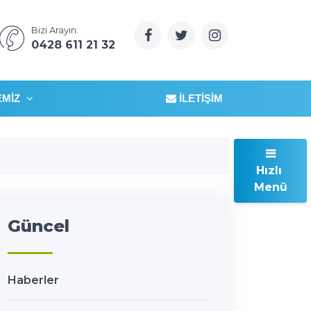
Bizi Arayın:
0428 611 21 32
EMIZ
İLETIŞIM
Hızlı
Menü
Güncel
Haberler