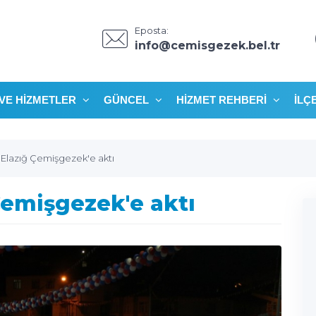
Eposta:
info@cemisgezek.bel.tr
VE HIZMETLER
GÜNCEL
HIZMET REHBERI
İLÇ
n Elazığ Çemişgezek'e aktı
 Çemişgezek'e aktı