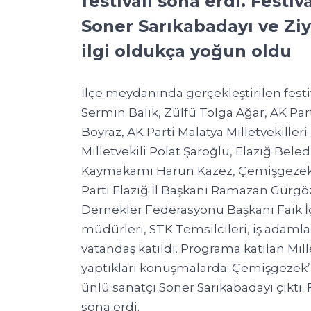
festivali sona erdi. Festi
Soner Sarıkabadayı ve Ziy
ilgi oldukça yoğun oldu
İlçe meydanında gerçekleştirilen festiv
Sermin Balık, Zülfü Tolga Ağar, AK Par
Boyraz, AK Parti Malatya Milletvekille
Milletvekili Polat Şaroğlu, Elazığ Bel
Kaymakamı Harun Kazez, Çemişgezek B
Parti Elazığ İl Başkanı Ramazan Gürgöze
Dernekler Federasyonu Başkanı Faik İ
müdürleri, STK Temsilcileri, iş adamla
vatandaş katıldı. Programa katılan Mill
yaptıkları konuşmalarda; Çemişgezek’
ünlü sanatçı Soner Sarıkabadayı çıktı. 
sona erdi.