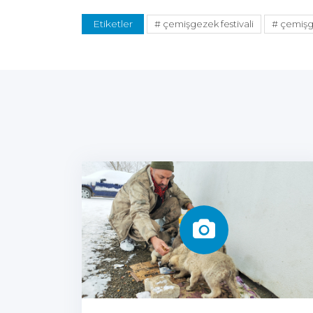
Etiketler
# çemişgezek festivali
# çemişg