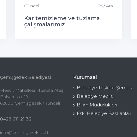
Güncel
25 / Ara
Kar temizleme ve tuzlama
çalışmalarımız
Kurumsal
Çemişgezek Belediyesi
Belediye Teşkilat Şeması
Mescit Mahallesi Mustafa Ataş
Belediye Meclisi
Bulvarı No: 19
62600 Çemişgezek / Tunceli
Birim Müdürlükleri
Eski Belediye Başkanları
0428 611 21 32
info@cemisgezek.bel.tr