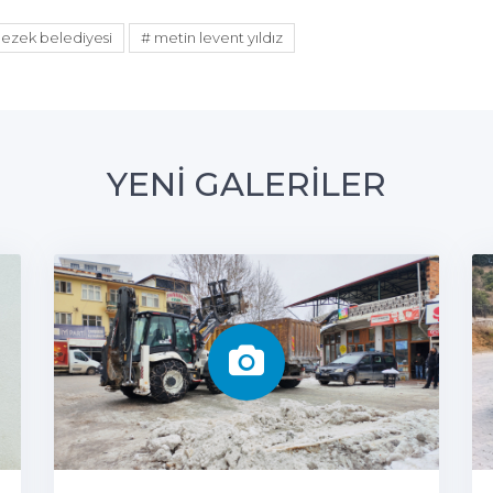
ezek belediyesi
# metin levent yıldız
YENİ GALERİLER