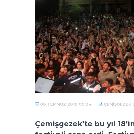
08 TEMMUZ 2019 00:34
ÇEMIŞGEZEK B
Çemişgezek’te bu yıl 18’i