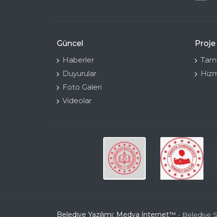
Güncel
Proje
Haberler
Tama
Duyurular
Hizm
Foto Galeri
Videolar
Belediye Yazılımı: Medya İnternet™
- Belediye S