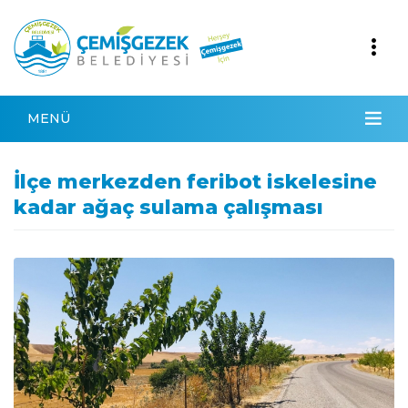
MENÜ
İlçe merkezden feribot iskelesine
kadar ağaç sulama çalışması