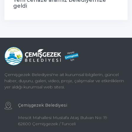
Yeni cenaze aramız belediyemize
geldi
Çemişgezek Belediyesi'ne ait kurumsal bilgilerin, güncel
haber, duyuru, galeri, video, proje, çalışmalar ve etkinliklerin
yer aldığı kurumsal web sitesi.
Çemişgezek Belediyesi
Mescit Mahallesi Mustafa Ataş Bulvarı No: 19
62600 Çemişgezek / Tunceli