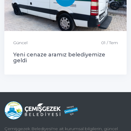
Güncel
01 / Tem
Yeni cenaze aramız belediyemize
geldi
Çemişgezek Belediyesi'ne ait kurumsal bilgilerin, güncel