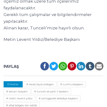
ilçemiz olmak üzere tüm ilçelerimiz
faydalanacaktır.
Gerekli tüm çalışmalar ve bilgilendirmeler
yapılacaktır.
Alınan karar, Tunceli’mize hayırlı olsun.
Metin Levent Yıldız/Belediye Başkanı
PAYLAŞ
Etiketler
# recep tayip erdogan
# cumhurbaşkanı
# sercan özaydın
# tunceli ak parti il baskanı
# metin levent yıldız
# çemişgezek belediye başkanı
# afad bölgesi ilan edildi