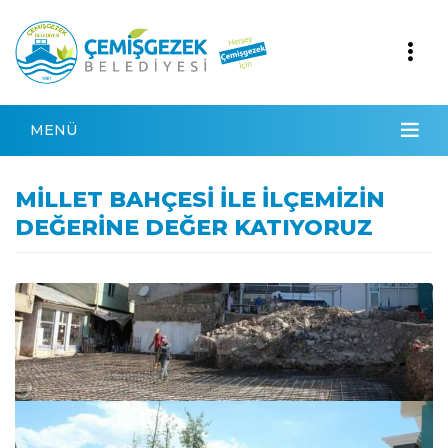
MENÜ
MİLLET BAHÇESİ İLE İLÇEMİZİN
DEĞERİNE DEĞER KATIYORUZ