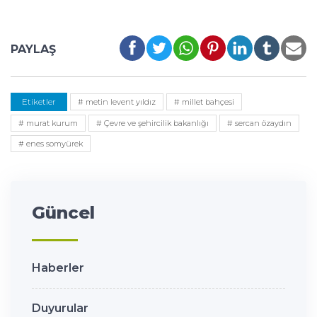
PAYLAŞ
Etiketler
# metin levent yıldız
# millet bahçesi
# murat kurum
# Çevre ve şehircilik bakanlığı
# sercan özaydın
# enes somyürek
Güncel
Haberler
Duyurular