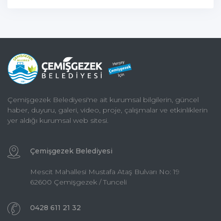
Çemişgezek Belediyesi'ne ait kurumsal bilgilerin, güncel
haber, duyuru, galeri, video, proje, çalışmalar ve etkinliklerin
yer aldığı kurumsal web sitesi.
Çemişgezek Belediyesi
Mescit Mahallesi Mustafa Ataş Bulvarı No: 19
62600 Çemişgezek / Tunceli
0428 611 21 32