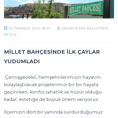
10 TEMMUZ 2021 18:21
ÇEMIŞGEZEK BELEDIYESI
1019
MİLLET BAHÇESİNDE İLK ÇAYLAR
YUDUMLADI
Çemişgezekli, hemşehrilerimizin hayatını
kolaylaştıracak projelerimizi bir bir hayata
geçirirken, konfor,rahatlık ve huzur olduğu
kadar, estetiğe de büyük önem veriyoruz.
İlçemizin dört bir yanında sürdürdüğümüz