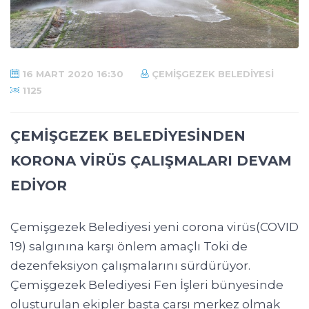
16 MART 2020 16:30
ÇEMIŞGEZEK BELEDIYESI
1125
ÇEMİŞGEZEK BELEDİYESİNDEN
KORONA VİRÜS ÇALIŞMALARI DEVAM
EDİYOR
Çemişgezek Belediyesi yeni corona virüs(COVID
19) salgınına karşı önlem amaçlı Toki de
dezenfeksiyon çalışmalarını sürdürüyor.
Çemişgezek Belediyesi Fen İşleri bünyesinde
oluşturulan ekipler başta çarşı merkez olmak