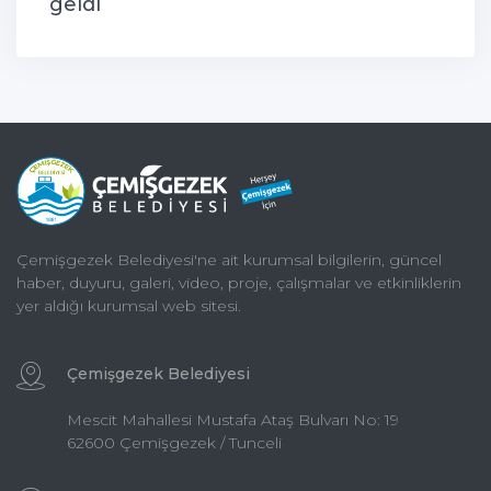
geldi
Çemişgezek Belediyesi'ne ait kurumsal bilgilerin, güncel
haber, duyuru, galeri, video, proje, çalışmalar ve etkinliklerin
yer aldığı kurumsal web sitesi.
Çemişgezek Belediyesi
Mescit Mahallesi Mustafa Ataş Bulvarı No: 19
62600 Çemişgezek / Tunceli