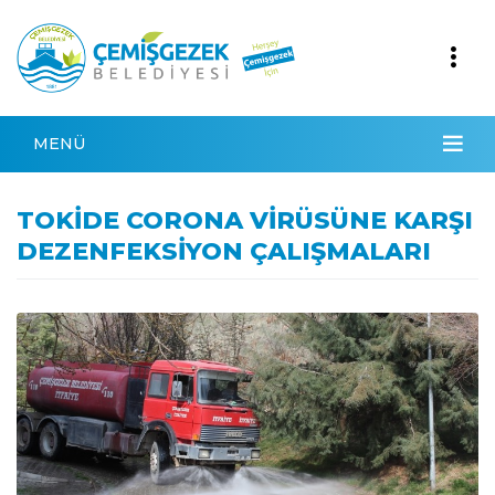
MENÜ
TOKİDE CORONA VİRÜSÜNE KARŞI
DEZENFEKSİYON ÇALIŞMALARI