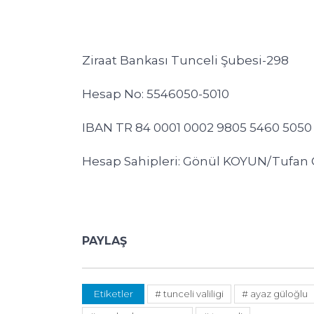
Ziraat Bankası Tunceli Şubesi-298
Hesap No: 5546050-5010
IBAN TR 84 0001 0002 9805 5460 5050 
Hesap Sahipleri: Gönül KOYUN/Tuf
PAYLAŞ
Etiketler
# tunceli valiligi
# ayaz güloğlu