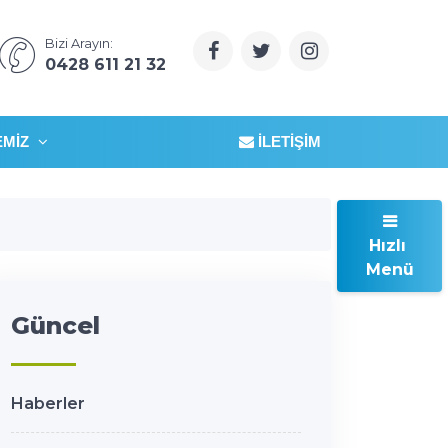
Bizi Arayın:
0428 611 21 32
EMIZ
İLETIŞIM
Hızlı
Menü
Güncel
Haberler