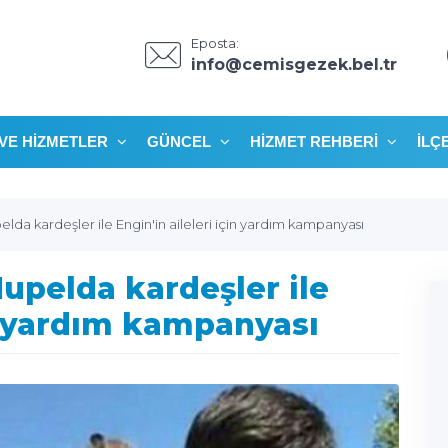
Eposta:
info@cemisgezek.bel.tr
VE HIZMETLER
GÜNCEL
HIZMET REHBERI
İLÇ
lda kardeşler ile Engin'in aileleri için yardım kampanyası
upelda kardeşler ile
in yardım kampanyası