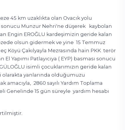
keze 45 km uzaklıkta olan Ovacık yolu
 sonucu Munzur Nehri'ne düşerek kaybolan
ılan Engin EROĞLU kardeşimizin geride kalan
nebzede olsun gidermek ve yine 15 Temmuz
lgeç Köyü Çakılyayla Mezrasında hain PKK terör
 El Yapımı Patlayıcıya ( EYP) basması sonucu
GÜLOĞLU isimli çocuklarımızın geride kalan
i olarakta yanlarında olduğumuzu
ak amacıyla, 2860 sayılı Yardım Toplama
i Genelinde 15 gün süreyle yardım hesabı
ilmiştir.