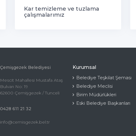
Kar temizleme ve tuzlama
çalışmalarımız
Kurumsal
Çemişgezek Belediyesi
Belediye Teşkilat Şeması
Mescit Mahallesi Mustafa Ataş
Belediye Meclisi
Bulvarı No: 19
62600 Çemişgezek / Tunceli
Birim Müdürlükleri
Eski Belediye Başkanları
0428 611 21 32
info@cemisgezek.bel.tr