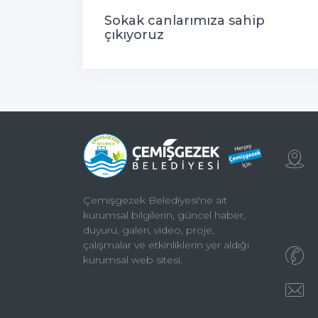
Sokak canlarımıza sahip
çıkıyoruz
Çemişgezek Belediyesi'ne ait
kurumsal bilgilerin, güncel haber,
duyuru, galeri, video, proje,
çalışmalar ve etkinliklerin yer aldığı
kurumsal web sitesi.