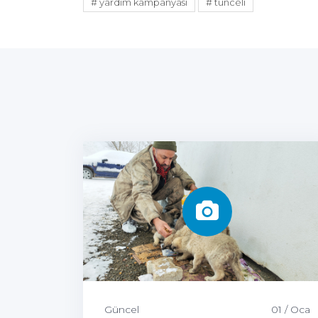
# yardım kampanyası
# tunceli
Güncel
01 / Oca