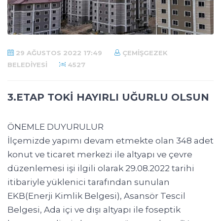
29 AĞUSTOS 2022 17:49
ÇEMIŞGEZEK
BELEDIYESI
4527
3.ETAP TOKİ HAYIRLI UĞURLU OLSUN
ÖNEMLE DUYURULUR
İlçemizde yapımı devam etmekte olan 348 adet
konut ve ticaret merkezi ile altyapı ve çevre
düzenlemesi işi ilgili olarak 29.08.2022 tarihi
itibariyle yüklenici tarafından sunulan
EKB(Enerji Kimlik Belgesi), Asansör Tescil
Belgesi, Ada içi ve dışı altyapı ile foseptik