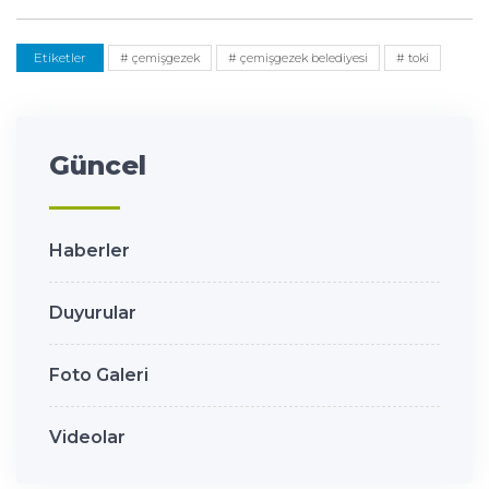
Etiketler
# çemişgezek
# çemişgezek belediyesi
# toki
Güncel
Haberler
Duyurular
Foto Galeri
Videolar