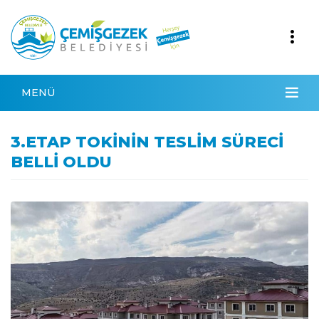
MENÜ
3.ETAP TOKİNİN TESLİM SÜRECİ
BELLİ OLDU