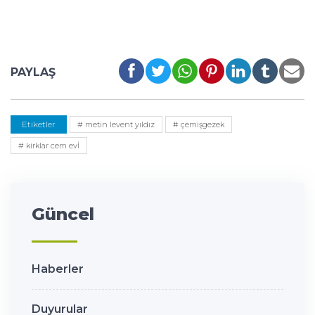
PAYLAŞ
Etiketler
# metin levent yıldız
# çemişgezek
# kirklar cem evİ
Güncel
Haberler
Duyurular