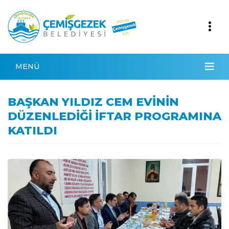
MENÜ
BAŞKAN YILDIZ CEM EVİNİN
DÜZENLEDİĞİ İFTAR PROGRAMINA
KATILDI