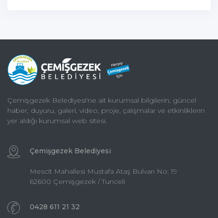
Çemişgezek Belediyesi'ne ait kurumsal bilgilerin, güncel
haber, duyuru, galeri, video, proje, çalışmalar ve etkinliklerin
yer aldığı kurumsal web sitesi.
Çemişgezek Belediyesi
Mescit Mahallesi Mustafa Ataş Bulvarı No: 19
62600 Çemişgezek / Tunceli
0428 611 21 32