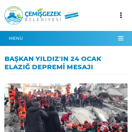
MENÜ
BAŞKAN YILDIZ'IN 24 OCAK
ELAZIĞ DEPREMİ MESAJI