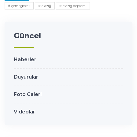
# çemişgezek
# elazığ
# elazıg depremi
Güncel
Haberler
Duyurular
Foto Galeri
Videolar