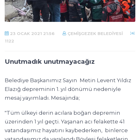
23 OCAK 2021 21:56
ÇEMIŞGEZEK BELEDIYESI
1122
Unutmadık unutmayacağız
Belediye Başkanımız Sayın Metin Levent Yıldız
Elazığ depreminin 1. yıl dönümü nedeniyle
mesaj yayımladı. Mesajında;
"Tüm ülkeyi derin acılara boğan depremin
üzerinden 1 yıl geçti. Yaşanan acı felakette 41
vatandaşımız hayatını kaybederken, binlerce
vatandaşımız da yaralandı.Böylesi felaketlerin