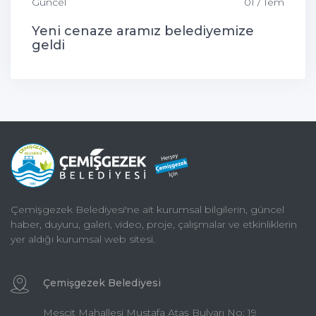
Güncel
01 / Tem
Yeni cenaze aramız belediyemize
geldi
Çemişgezek Belediyesi'ne ait kurumsal bilgilerin, güncel
haber, duyuru, galeri, video, proje, çalışmalar ve etkinliklerin
yer aldığı kurumsal web sitesi.
Çemişgezek Belediyesi
Mescit Mahallesi Mustafa Ataş Bulvarı No: 19