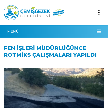
MENÜ
FEN İŞLERİ MÜDÜRLÜĞÜNCE
ROTMİKS ÇALIŞMALARI YAPILDI