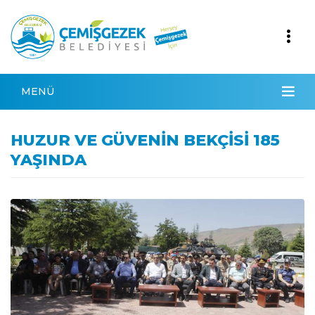
MENÜ
HUZUR VE GÜVENİN BEKÇİSİ 185
YAŞINDA