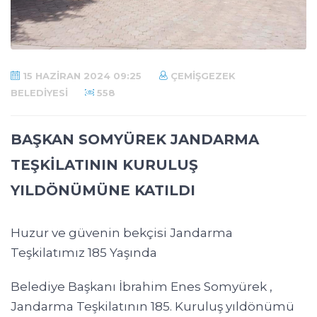
15 HAZIRAN 2024 09:25
ÇEMIŞGEZEK
BELEDIYESI
558
BAŞKAN SOMYÜREK JANDARMA
TEŞKİLATININ KURULUŞ
YILDÖNÜMÜNE KATILDI
Huzur ve güvenin bekçisi Jandarma
Teşkilatımız 185 Yaşında
Belediye Başkanı İbrahim Enes Somyürek ,
Jandarma Teşkilatının 185. Kuruluş yıldönümü