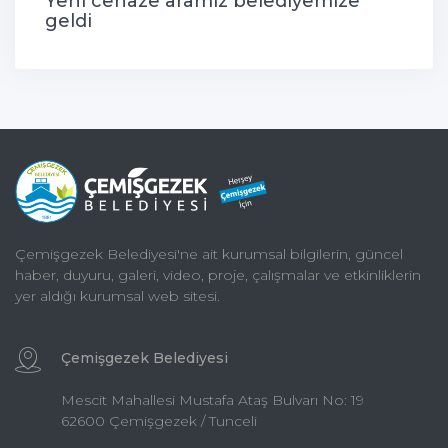
Yeni cenaze aramız belediyemize
geldi
Çemişgezek Belediyesi'ne ait kurumsal bilgilerin, güncel
haber, duyuru, galeri, video, proje, çalışmalar ve etkinliklerin
yer aldığı kurumsal web sitesi.
Çemişgezek Belediyesi
Mescit Mahallesi Mustafa Ataş Bulvarı No: 19
62600 Çemişgezek / Tunceli