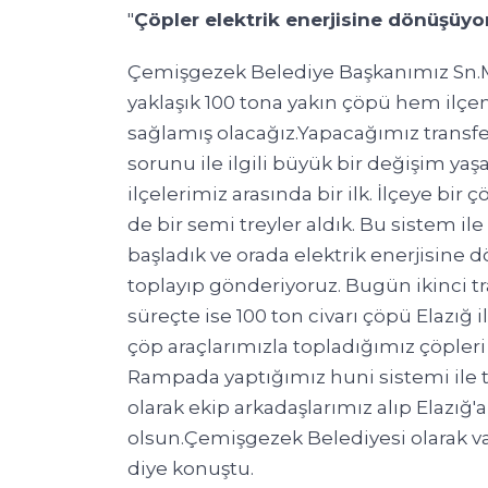
"
Çöpler elektrik enerjisine dönüşüyo
Çemişgezek Belediye Başkanımız Sn.Met
yaklaşık 100 tona yakın çöpü hem ilçe
sağlamış olacağız.Yapacağımız transfe
sorunu ile ilgili büyük bir değişim yaş
ilçelerimiz arasında bir ilk. İlçeye bi
de bir semi treyler aldık. Bu sistem i
başladık ve orada elektrik enerjisine 
toplayıp gönderiyoruz. Bugün ikinci tra
süreçte ise 100 ton civarı çöpü Elazığ
çöp araçlarımızla topladığımız çöpleri
Rampada yaptığımız huni sistemi ile tı
olarak ekip arkadaşlarımız alıp Elazığ'
olsun.Çemişgezek Belediyesi olarak v
diye konuştu.