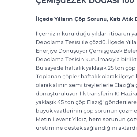
ÇEMİŞGEZEK DOĞASI 100
İlçede Yılların Çöp Sorunu, Katı Atı
İlçemizin kurulduğu yıldan itibaren ya
Depolama Tesisi ile çözdü. İlçede Yıll
Enerjiye Dönüşüyor Çemişgezek Beledi
Depolama Tesisin kurulmasıyla birlikt
Bu sayede haftalık yaklaşık 25 ton çöp
Toplanan çöpler haftalık olarak ilçeye
olarak alının semi treylerlerle Elazığ'a
dönüştürülüyor. İlk transferin 10 Haz
yaklaşık 45 ton çöp Elazığ' gönderile
büyük vaatlerinin çöp sorunun çözme
Metin Levent Yıldız, hem sorunun çö
üretimine destek sağlandığını aktardı