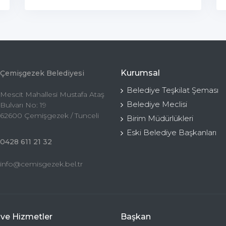
Kurumsal
Çemişgezek Belediyesi
Belediye Teşkilat Şeması
Mescit Mahallesi Mustafa Ataş
Belediye Meclisi
Bulvarı No: 19
62600 Çemişgezek / Tunceli
Birim Müdürlükleri
Eski Belediye Başkanları
0428 611 21 32
info@cemisgezek.bel.tr
 ve Hizmetler
Başkan