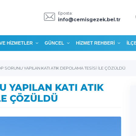
Eposta:
info@cemisgezek.bel.tr
VE HIZMETLER
GÜNCEL
HIZMET REHBERI
İLÇ
ÖP SORUNU YAPILAN KATI ATIK DEPOLAMA TESİSİ İLE ÇÖZÜLDÜ
U YAPILAN KATI ATIK
LE ÇÖZÜLDÜ