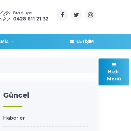
Bizi Arayın:
0428 611 21 32
EMIZ
İLETIŞIM
Hızlı
Menü
Güncel
Haberler