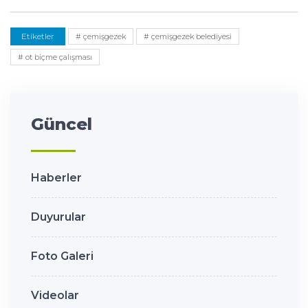
Etiketler
# çemişgezek
# çemişgezek belediyesi
# ot biçme çalışması
Güncel
Haberler
Duyurular
Foto Galeri
Videolar