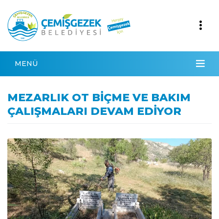
MENÜ
MEZARLIK OT BİÇME VE BAKIM
ÇALIŞMALARI DEVAM EDİYOR