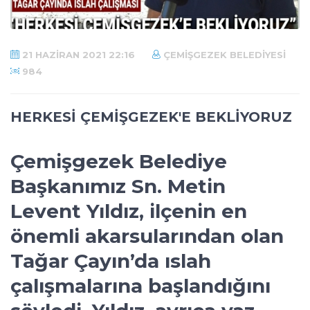
21 HAZIRAN 2021 22:16
ÇEMIŞGEZEK BELEDIYESI
984
HERKESİ ÇEMİŞGEZEK'E BEKLİYORUZ
Çemişgezek Belediye
Başkanımız Sn. Metin
Levent Yıldız, ilçenin en
önemli akarsularından olan
Tağar Çayın’da ıslah
çalışmalarına başlandığını