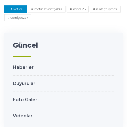
Etiketler
# metin levent yıldız
# kanal 23
# islah çalışması
# çemişgezek
Güncel
Haberler
Duyurular
Foto Galeri
Videolar