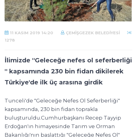
11 KASIM 2019 14:20
ÇEMIŞGEZEK BELEDIYESI
1278
İlimizde ''Geleceğe nefes ol seferberliği
'' kapsamında 230 bin fidan dikilerek
Türkiye'de ilk üç arasına girdik
Tunceli'de "Geleceğe Nefes Ol Seferberliği"
kapsamında, 230 bin fidan toprakla
buluşturuldu.Cumhurbaşkanı Recep Tayyip
Erdoğan'ın himayesinde Tarım ve Orman
Bakanlığı'nın başlattığı "Geleceğe Nefes Ol"