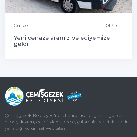
Güncel
01 / Tem
Yeni cenaze aramız belediyemize
geldi
Çemişgezek Belediyesi'ne ait kurumsal bilgilerin, güncel
haber, duyuru, galeri, video, proje, çalışmalar ve etkinliklerin
yer aldığı kurumsal web sitesi.